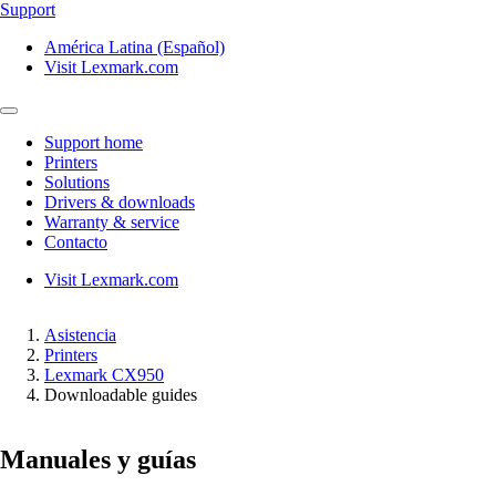
Support
América Latina (Español)
Visit Lexmark.com
Support home
Printers
Solutions
Drivers & downloads
Warranty & service
Contacto
Visit Lexmark.com
Asistencia
Printers
Lexmark CX950
Downloadable guides
Manuales y guías