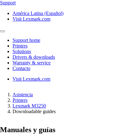
Support
América Latina (Español)
Visit Lexmark.com
Support home
Printers
Solutions
Drivers & downloads
Warranty & service
Contacto
Visit Lexmark.com
Asistencia
Printers
Lexmark M3250
Downloadable guides
Manuales y guías