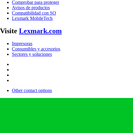
Comprobar para proteger
Avisos de productos
Compatibilidad con SO
Lexmark MobileTech
Visite
Lexmark.com
Impresoras
Consumibles y accesorios
Sectores y soluciones
Other contact options