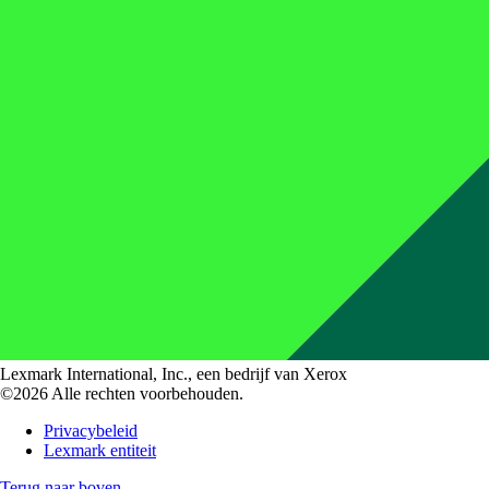
Lexmark International, Inc., een bedrijf van Xerox
©2026 Alle rechten voorbehouden.
Privacybeleid
Lexmark entiteit
Terug naar boven