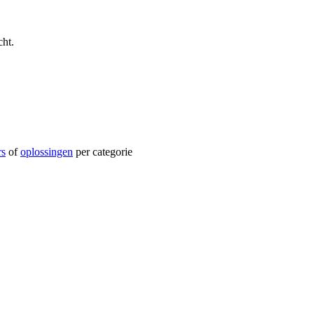
ht.
rs
of
oplossingen
per categorie