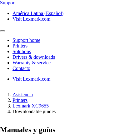
Support
América Latina (Español)
Visit Lexmark.com
Support home
Printers
Solutions
Drivers & downloads
Warranty & service
Contacto
Visit Lexmark.com
Asistencia
Printers
Lexmark XC9655
Downloadable guides
Manuales y guías