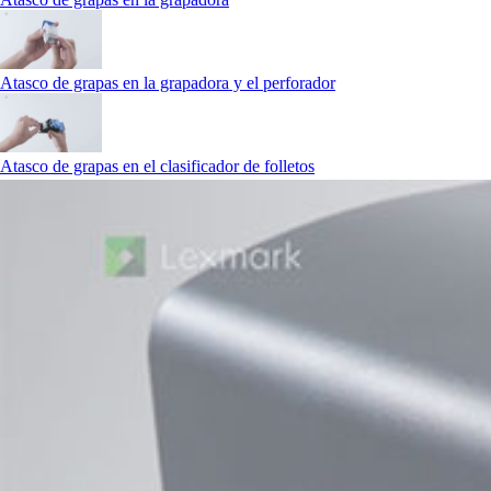
Atasco de grapas en la grapadora y el perforador
Atasco de grapas en el clasificador de folletos