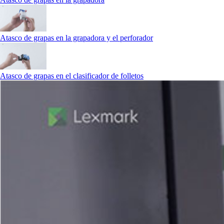
Atasco de grapas en la grapadora y el perforador
Atasco de grapas en el clasificador de folletos