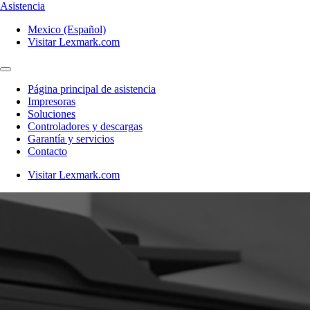
Asistencia
Mexico (Español)
Visitar Lexmark.com
Página principal de asistencia
Impresoras
Soluciones
Controladores y descargas
Garantía y servicios
Contacto
Visitar Lexmark.com