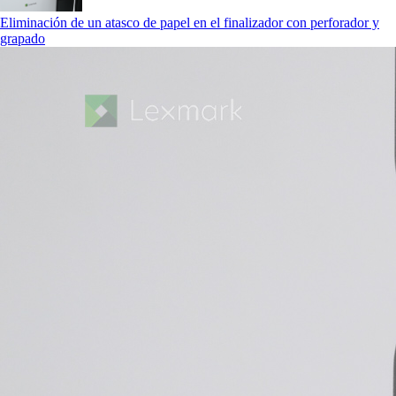
Eliminación de un atasco de papel en el finalizador con perforador y
grapado