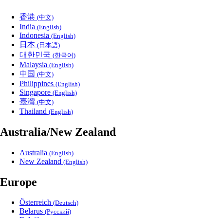
香港
(中文)
India
(English)
Indonesia
(English)
日本
(日本語)
대한민국
(한국어)
Malaysia
(English)
中国
(中文)
Philippines
(English)
Singapore
(English)
臺灣
(中文)
Thailand
(English)
Australia/New Zealand
Australia
(English)
New Zealand
(English)
Europe
Österreich
(Deutsch)
Belarus
(Русский)