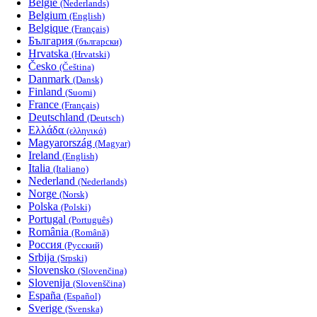
België
(Nederlands)
Belgium
(English)
Belgique
(Français)
България
(български)
Hrvatska
(Hrvatski)
Česko
(Čeština)
Danmark
(Dansk)
Finland
(Suomi)
France
(Français)
Deutschland
(Deutsch)
Ελλάδα
(ελληνικά)
Magyarország
(Magyar)
Ireland
(English)
Italia
(Italiano)
Nederland
(Nederlands)
Norge
(Norsk)
Polska
(Polski)
Portugal
(Português)
România
(Română)
Россия
(Русский)
Srbija
(Srpski)
Slovensko
(Slovenčina)
Slovenija
(Slovenščina)
España
(Español)
Sverige
(Svenska)