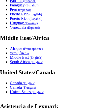
Panama
(Español)
Paraguay
(Español)
Perú
(Español)
Puerto Rico
(English)
Puerto Rico
(Español)
Uruguay
(Español)
Venezuela
(Español)
Middle East/Africa
Afrique
(Francophone)
שׂראל
(עברית)
Middle East
(English)
South Africa
(English)
United States/Canada
Canada
(English)
Canada
(Français)
United States
(English)
Asistencia de Lexmark