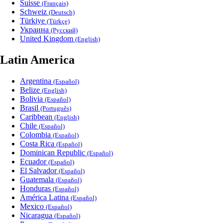
Suisse
(Français)
Schweiz
(Deutsch)
Türkiye
(Türkçe)
Украина
(Русский)
United Kingdom
(English)
Latin America
Argentina
(Español)
Belize
(English)
Bolivia
(Español)
Brasil
(Português)
Caribbean
(English)
Chile
(Español)
Colombia
(Español)
Costa Rica
(Español)
Dominican Republic
(Español)
Ecuador
(Español)
El Salvador
(Español)
Guatemala
(Español)
Honduras
(Español)
América Latina
(Español)
Mexico
(Español)
Nicaragua
(Español)