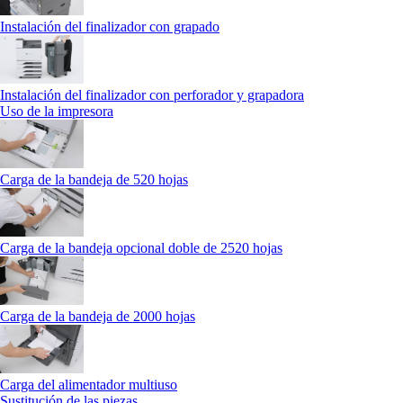
Instalación del finalizador con grapado
Instalación del finalizador con perforador y grapadora
Uso de la impresora
Carga de la bandeja de 520 hojas
Carga de la bandeja opcional doble de 2520 hojas
Carga de la bandeja de 2000 hojas
Carga del alimentador multiuso
Sustitución de las piezas