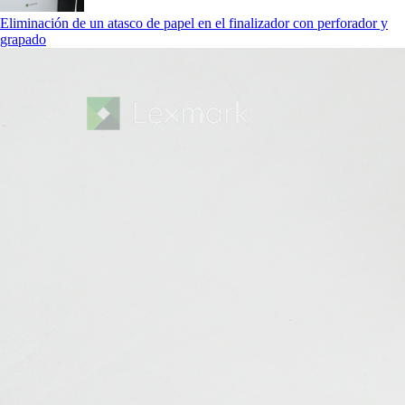
Eliminación de un atasco de papel en el finalizador con perforador y
grapado