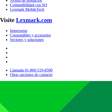
Avisos de productos
Compatibilidad con SO
Lexmark MobileTech
Visite
Lexmark.com
Impresoras
Consumibles y accesorios
Sectores y soluciones
Llamada 01-800-519-8590
Otras opciones de contacto