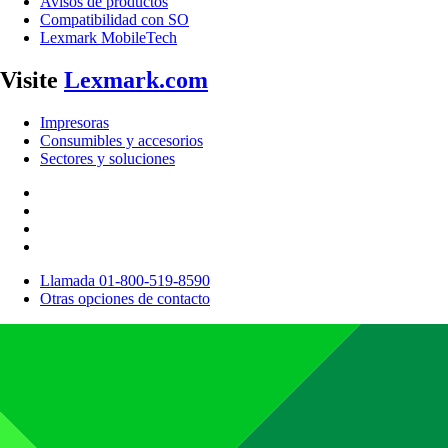
Avisos de productos
Compatibilidad con SO
Lexmark MobileTech
Visite
Lexmark.com
Impresoras
Consumibles y accesorios
Sectores y soluciones
Llamada 01-800-519-8590
Otras opciones de contacto