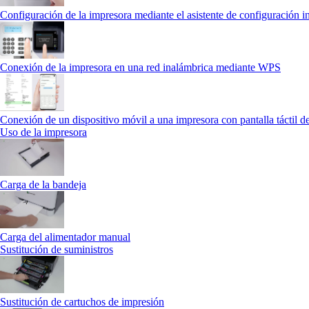
Configuración de la impresora mediante el asistente de configuración in
Conexión de la impresora en una red inalámbrica mediante WPS
Conexión de un dispositivo móvil a una impresora con pantalla táctil d
Uso de la impresora
Carga de la bandeja
Carga del alimentador manual
Sustitución de suministros
Sustitución de cartuchos de impresión