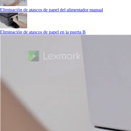
Eliminación de atascos de papel del alimentador manual
Eliminación de atascos de papel en la puerta B