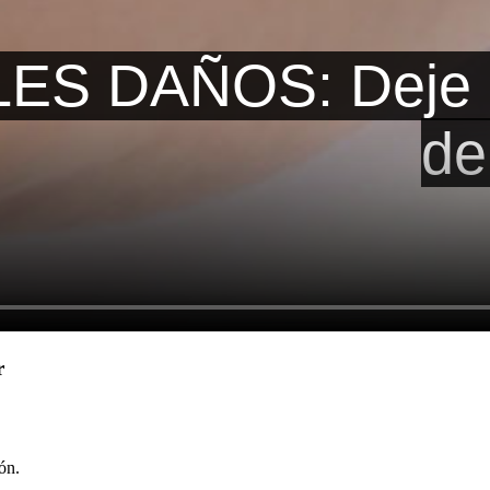
r
ón.