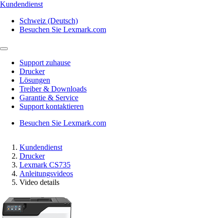
Kundendienst
Schweiz (Deutsch)
Besuchen Sie Lexmark.com
Support zuhause
Drucker
Lösungen
Treiber & Downloads
Garantie & Service
Support kontaktieren
Besuchen Sie Lexmark.com
Kundendienst
Drucker
Lexmark CS735
Anleitungsvideos
Video details