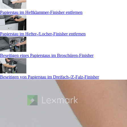
Papierstau im Heftklammer-Finisher entfernen
Papierstau im Hefter-/Locher-Finisher entfernen
Beseitigen eines Papierstaus im Broschüren-Finisher
Beseitigen von Papierstau im Dreifach-/Z-Falz-Finisher