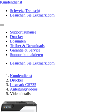
Kundendienst
Schweiz (Deutsch)
Besuchen Sie Lexmark.com
Support zuhause
Drucker
Lösungen
Treiber & Downloads
Garantie & Service
Support kontaktieren
Besuchen Sie Lexmark.com
Kundendienst
Drucker
Lexmark CS735
Anleitungsvideos
Video details