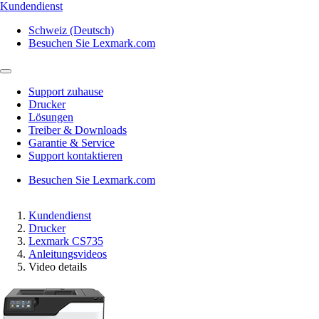
Kundendienst
Schweiz (Deutsch)
Besuchen Sie Lexmark.com
Support zuhause
Drucker
Lösungen
Treiber & Downloads
Garantie & Service
Support kontaktieren
Besuchen Sie Lexmark.com
Kundendienst
Drucker
Lexmark CS735
Anleitungsvideos
Video details