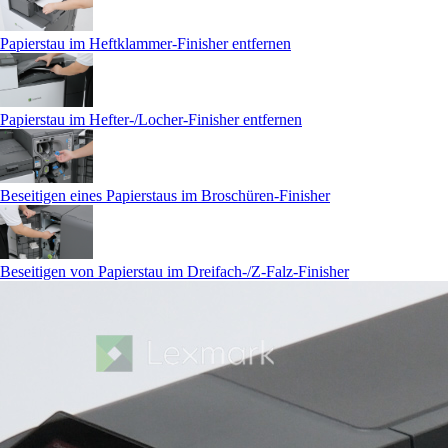
Papierstau im Heftklammer-Finisher entfernen
Papierstau im Hefter-/Locher-Finisher entfernen
Beseitigen eines Papierstaus im Broschüren-Finisher
Beseitigen von Papierstau im Dreifach-/Z-Falz-Finisher