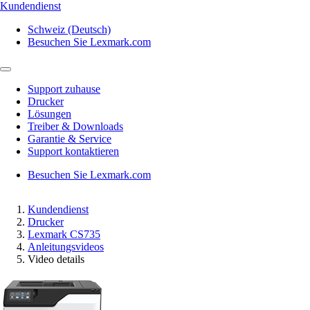
Kundendienst
Schweiz (Deutsch)
Besuchen Sie Lexmark.com
Support zuhause
Drucker
Lösungen
Treiber & Downloads
Garantie & Service
Support kontaktieren
Besuchen Sie Lexmark.com
Kundendienst
Drucker
Lexmark CS735
Anleitungsvideos
Video details