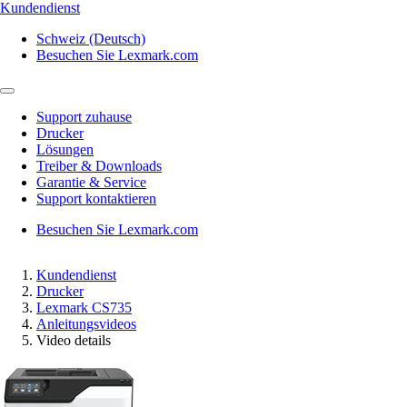
Kundendienst
Schweiz (Deutsch)
Besuchen Sie Lexmark.com
Support zuhause
Drucker
Lösungen
Treiber & Downloads
Garantie & Service
Support kontaktieren
Besuchen Sie Lexmark.com
Kundendienst
Drucker
Lexmark CS735
Anleitungsvideos
Video details