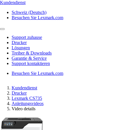
Kundendienst
Schweiz (Deutsch)
Besuchen Sie Lexmark.com
Support zuhause
Drucker
Lösungen
Treiber & Downloads
Garantie & Service
Support kontaktieren
Besuchen Sie Lexmark.com
Kundendienst
Drucker
Lexmark CS735
Anleitungsvideos
Video details