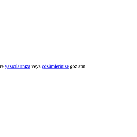
öre
yazıcılarınıza
veya
çözümlerinize
göz atın