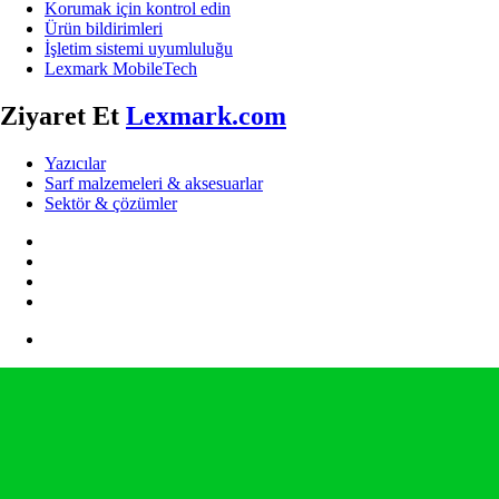
Korumak için kontrol edin
Ürün bildirimleri
İşletim sistemi uyumluluğu
Lexmark MobileTech
Ziyaret Et
Lexmark.com
Yazıcılar
Sarf malzemeleri & aksesuarlar
Sektör & çözümler