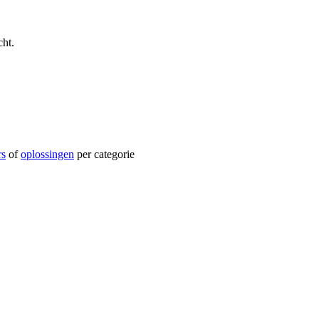
ht.
rs
of
oplossingen
per categorie