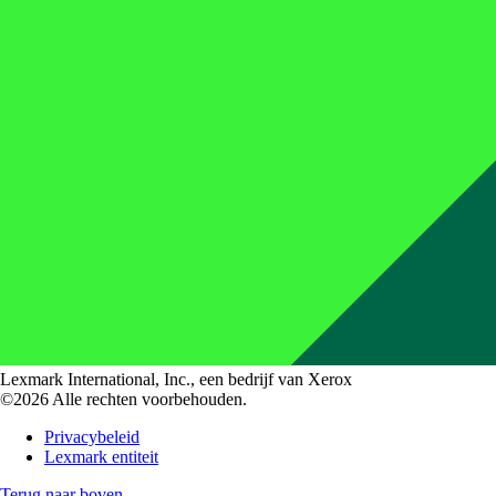
Lexmark International, Inc., een bedrijf van Xerox
©2026 Alle rechten voorbehouden.
Privacybeleid
Lexmark entiteit
Terug naar boven