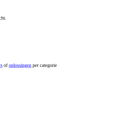
ht.
rs
of
oplossingen
per categorie