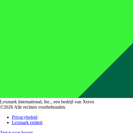
Lexmark International, Inc., een bedrijf van Xerox
©2026 Alle rechten voorbehouden.
Privacybeleid
Lexmark entiteit
Terug naar boven