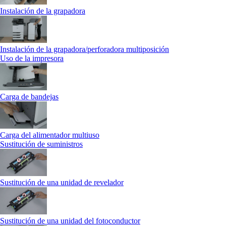
Instalación de la grapadora
Instalación de la grapadora/perforadora multiposición
Uso de la impresora
Carga de bandejas
Carga del alimentador multiuso
Sustitución de suministros
Sustitución de una unidad de revelador
Sustitución de una unidad del fotoconductor