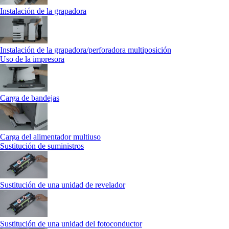
Instalación de la grapadora
Instalación de la grapadora/perforadora multiposición
Uso de la impresora
Carga de bandejas
Carga del alimentador multiuso
Sustitución de suministros
Sustitución de una unidad de revelador
Sustitución de una unidad del fotoconductor