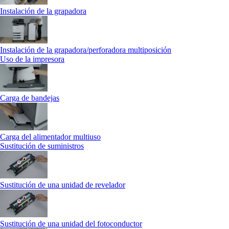
Instalación de la grapadora
Instalación de la grapadora/perforadora multiposición
Uso de la impresora
Carga de bandejas
Carga del alimentador multiuso
Sustitución de suministros
Sustitución de una unidad de revelador
Sustitución de una unidad del fotoconductor