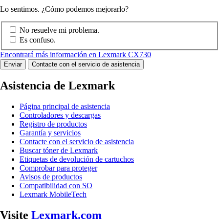
Lo sentimos. ¿Cómo podemos mejorarlo?
No resuelve mi problema.
Es confuso.
Encontrará más información en Lexmark CX730
Enviar
Contacte con el servicio de asistencia
Asistencia de Lexmark
Página principal de asistencia
Controladores y descargas
Registro de productos
Garantía y servicios
Contacte con el servicio de asistencia
Buscar tóner de Lexmark
Etiquetas de devolución de cartuchos
Comprobar para proteger
Avisos de productos
Compatibilidad con SO
Lexmark MobileTech
Visite
Lexmark.com