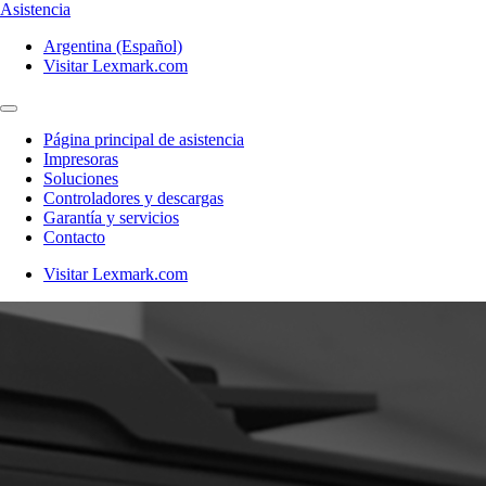
Asistencia
Argentina (Español)
Visitar Lexmark.com
Página principal de asistencia
Impresoras
Soluciones
Controladores y descargas
Garantía y servicios
Contacto
Visitar Lexmark.com