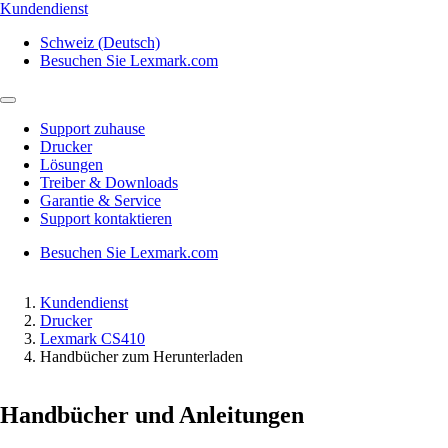
Kundendienst
Schweiz (Deutsch)
Besuchen Sie Lexmark.com
Support zuhause
Drucker
Lösungen
Treiber & Downloads
Garantie & Service
Support kontaktieren
Besuchen Sie Lexmark.com
Kundendienst
Drucker
Lexmark CS410
Handbücher zum Herunterladen
Handbücher und Anleitungen