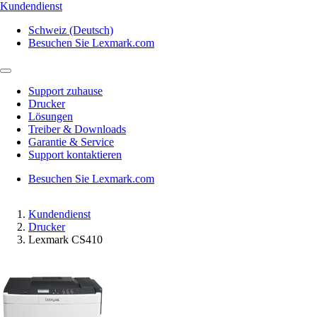
Kundendienst
Schweiz (Deutsch)
Besuchen Sie Lexmark.com
Support zuhause
Drucker
Lösungen
Treiber & Downloads
Garantie & Service
Support kontaktieren
Besuchen Sie Lexmark.com
Kundendienst
Drucker
Lexmark CS410