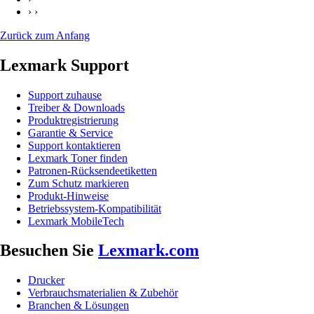
› ›
Zurück zum Anfang
Lexmark Support
Support zuhause
Treiber & Downloads
Produktregistrierung
Garantie & Service
Support kontaktieren
Lexmark Toner finden
Patronen-Rücksendeetiketten
Zum Schutz markieren
Produkt-Hinweise
Betriebssystem-Kompatibilität
Lexmark MobileTech
Besuchen Sie
Lexmark.com
Drucker
Verbrauchsmaterialien & Zubehör
Branchen & Lösungen