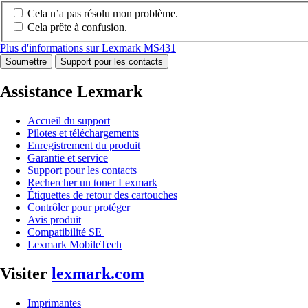
Cela n’a pas résolu mon problème.
Cela prête à confusion.
Plus d'informations sur Lexmark MS431
Soumettre
Support pour les contacts
Assistance Lexmark
Accueil du support
Pilotes et téléchargements
Enregistrement du produit
Garantie et service
Support pour les contacts
Rechercher un toner Lexmark
Étiquettes de retour des cartouches
Contrôler pour protéger
Avis produit
Compatibilité SE
Lexmark MobileTech
Visiter
lexmark.com
Imprimantes