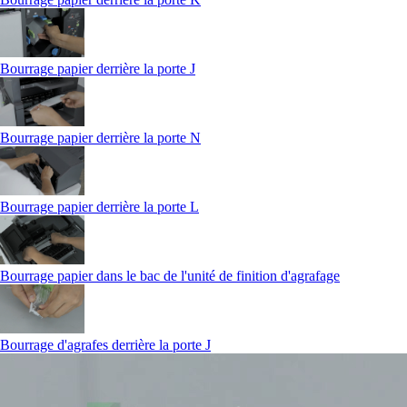
Bourrage papier derrière la porte J
Bourrage papier derrière la porte N
Bourrage papier derrière la porte L
Bourrage papier dans le bac de l'unité de finition d'agrafage
Bourrage d'agrafes derrière la porte J