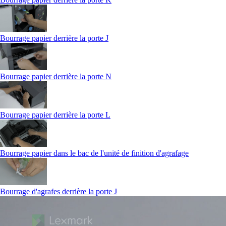
Bourrage papier derrière la porte J
Bourrage papier derrière la porte N
Bourrage papier derrière la porte L
Bourrage papier dans le bac de l'unité de finition d'agrafage
Bourrage d'agrafes derrière la porte J