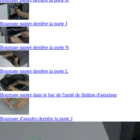
Bourrage papier derrière la porte J
Bourrage papier derrière la porte N
Bourrage papier derrière la porte L
Bourrage papier dans le bac de l'unité de finition d'agrafage
Bourrage d'agrafes derrière la porte J