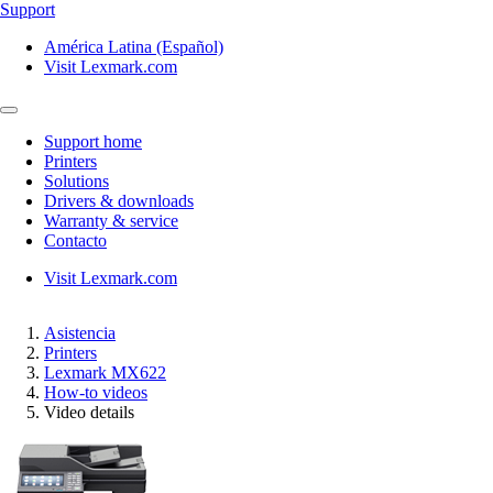
Support
América Latina (Español)
Visit Lexmark.com
Support home
Printers
Solutions
Drivers & downloads
Warranty & service
Contacto
Visit Lexmark.com
Asistencia
Printers
Lexmark MX622
How-to videos
Video details