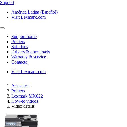
Support
América Latina (Español)
Visit Lexmark.com
Support home
Printers
Solutions
Drivers & downloads
Warranty & service
Contacto
Visit Lexmark.com
Asistencia
Printers
Lexmark MX622
How-to videos
Video details