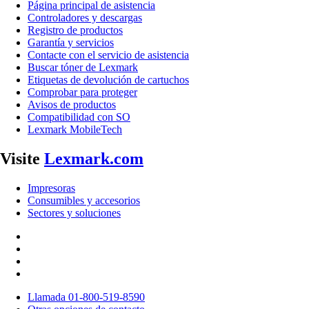
Página principal de asistencia
Controladores y descargas
Registro de productos
Garantía y servicios
Contacte con el servicio de asistencia
Buscar tóner de Lexmark
Etiquetas de devolución de cartuchos
Comprobar para proteger
Avisos de productos
Compatibilidad con SO
Lexmark MobileTech
Visite
Lexmark.com
Impresoras
Consumibles y accesorios
Sectores y soluciones
Llamada 01-800-519-8590