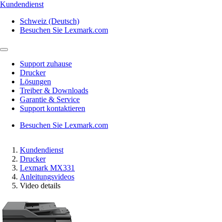
Kundendienst
Schweiz (Deutsch)
Besuchen Sie Lexmark.com
Support zuhause
Drucker
Lösungen
Treiber & Downloads
Garantie & Service
Support kontaktieren
Besuchen Sie Lexmark.com
Kundendienst
Drucker
Lexmark MX331
Anleitungsvideos
Video details