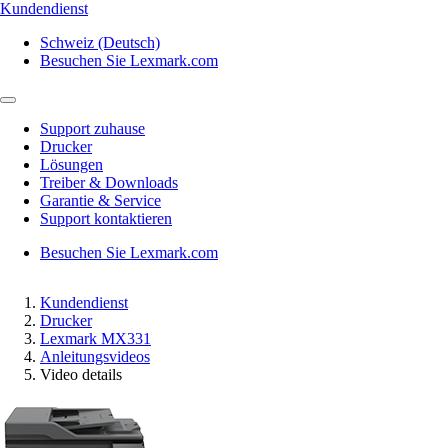
Kundendienst
Schweiz (Deutsch)
Besuchen Sie Lexmark.com
Support zuhause
Drucker
Lösungen
Treiber & Downloads
Garantie & Service
Support kontaktieren
Besuchen Sie Lexmark.com
Kundendienst
Drucker
Lexmark MX331
Anleitungsvideos
Video details