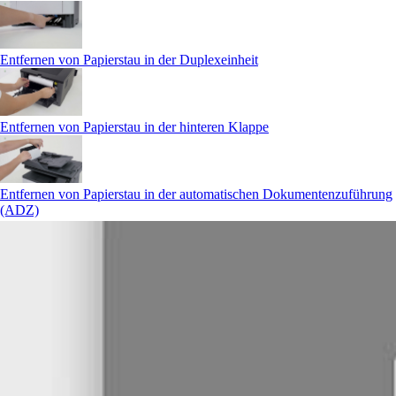
Entfernen von Papierstau in der Duplexeinheit
Entfernen von Papierstau in der hinteren Klappe
Entfernen von Papierstau in der automatischen Dokumentenzuführung
(ADZ)