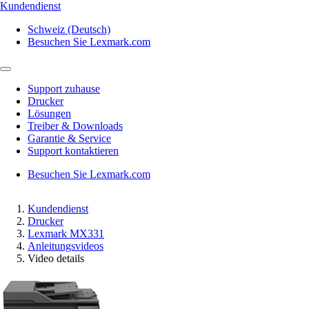
Kundendienst
Schweiz (Deutsch)
Besuchen Sie Lexmark.com
Support zuhause
Drucker
Lösungen
Treiber & Downloads
Garantie & Service
Support kontaktieren
Besuchen Sie Lexmark.com
Kundendienst
Drucker
Lexmark MX331
Anleitungsvideos
Video details