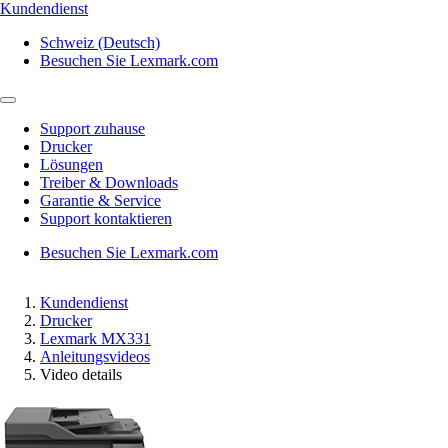
Kundendienst
Schweiz (Deutsch)
Besuchen Sie Lexmark.com
Support zuhause
Drucker
Lösungen
Treiber & Downloads
Garantie & Service
Support kontaktieren
Besuchen Sie Lexmark.com
Kundendienst
Drucker
Lexmark MX331
Anleitungsvideos
Video details