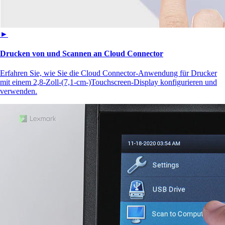
►
Drucken von und Scannen an Cloud Connector
Erfahren Sie, wie Sie die Cloud Connector-Anwendung für Drucker
mit einem 2,8-Zoll-(7,1-cm-)Touchscreen‑Display konfigurieren und
verwenden.