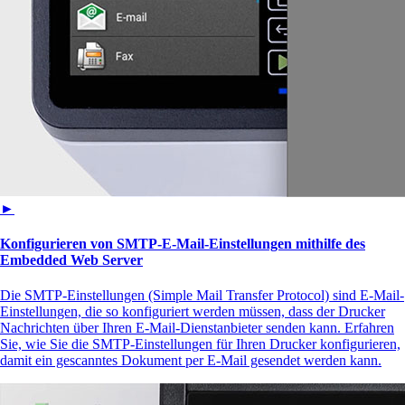
►
Konfigurieren von SMTP-E-Mail-Einstellungen mithilfe des
Embedded Web Server
Die SMTP-Einstellungen (Simple Mail Transfer Protocol) sind E-Mail-
Einstellungen, die so konfiguriert werden müssen, dass der Drucker
Nachrichten über Ihren E-Mail-Dienstanbieter senden kann. Erfahren
Sie, wie Sie die SMTP-Einstellungen für Ihren Drucker konfigurieren,
damit ein gescanntes Dokument per E-Mail gesendet werden kann.