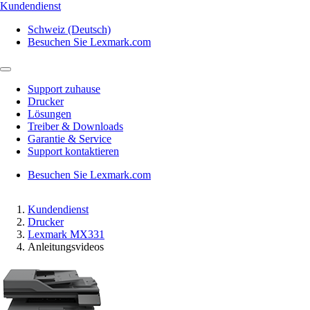
Kundendienst
Schweiz (Deutsch)
Besuchen Sie Lexmark.com
Support zuhause
Drucker
Lösungen
Treiber & Downloads
Garantie & Service
Support kontaktieren
Besuchen Sie Lexmark.com
Kundendienst
Drucker
Lexmark MX331
Anleitungsvideos