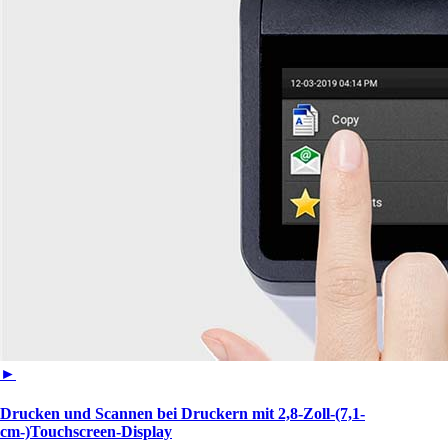
►
Drucken und Scannen bei Druckern mit 2,8-Zoll-(7,1-
cm-)Touchscreen‑Display