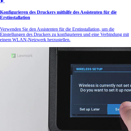
►
Konfigurieren des Druckers mithilfe des Assistenten für die
Erstinstallation
Verwenden Sie den Assistenten für die Erstinstallation, um die
Einstellungen des Druckers zu konfigurieren und eine Verbindung mit
einem WLAN‑Netzwerk herzustellen.