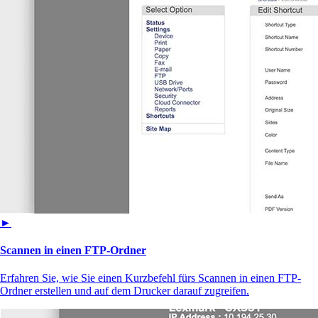
►
Scannen in einen FTP-Ordner
Erfahren Sie, wie Sie einen Kurzbefehl fürs Scannen in einen FTP-
Ordner erstellen und auf dem Drucker darauf zugreifen.