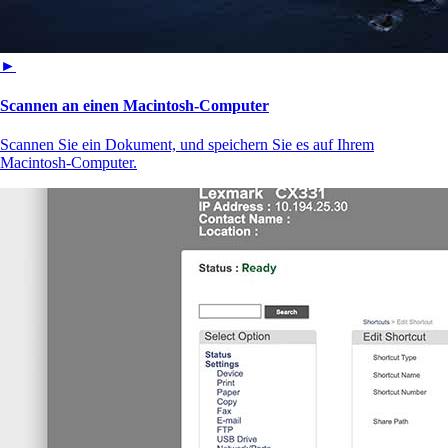
►
Scannen an einen Macintosh-Computer
Scannen Sie ein Dokument, und speichern Sie es auf Ihrem
Macintosh-Computer.