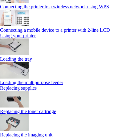
Connecting the printer to a wireless network using WPS
Connecting a mobile device to a printer with 2‑line LCD
Using your printer
Loading the tray
Loading the multipurpose feeder
Replacing supplies
Replacing the toner cartridge
Replacing the imaging unit