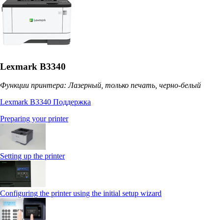
Lexmark B3340
Функции принтера: Лазерный, только печать, черно-белый
Lexmark B3340 Поддержка
Preparing your printer
Setting up the printer
Configuring the printer using the initial setup wizard