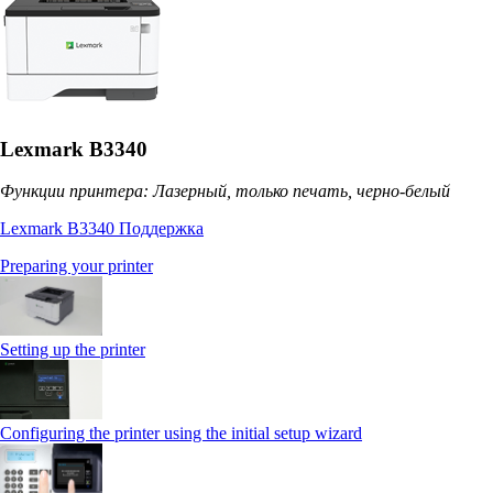
Lexmark B3340
Функции принтера: Лазерный, только печать, черно-белый
Lexmark B3340 Поддержка
Preparing your printer
Setting up the printer
Configuring the printer using the initial setup wizard