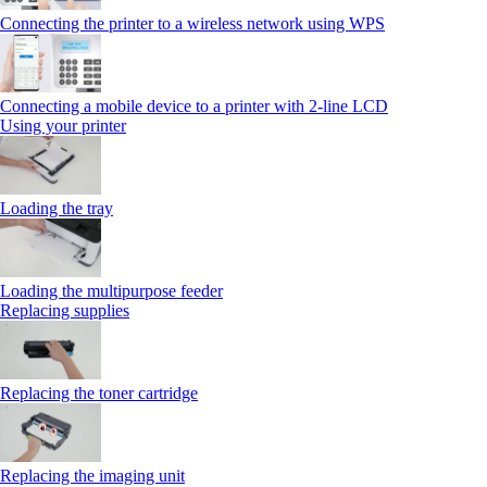
Connecting the printer to a wireless network using WPS
Connecting a mobile device to a printer with 2‑line LCD
Using your printer
Loading the tray
Loading the multipurpose feeder
Replacing supplies
Replacing the toner cartridge
Replacing the imaging unit