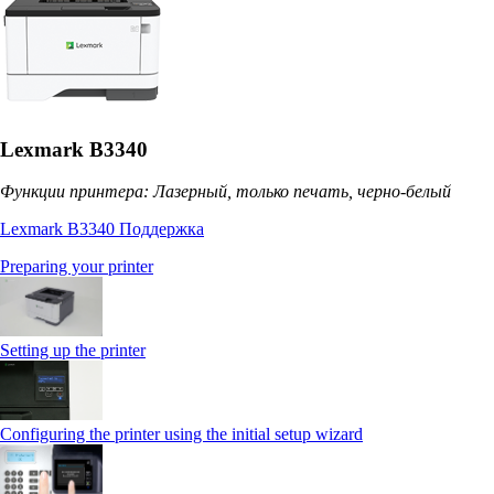
Lexmark B3340
Функции принтера: Лазерный, только печать, черно-белый
Lexmark B3340 Поддержка
Preparing your printer
Setting up the printer
Configuring the printer using the initial setup wizard