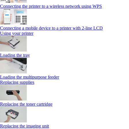
Connecting the printer to a wireless network using WPS
Connecting a mobile device to a printer with 2‑line LCD
Using your printer
Loading the tray
Loading the multipurpose feeder
Replacing supplies
Replacing the toner cartridge
Replacing the imaging unit