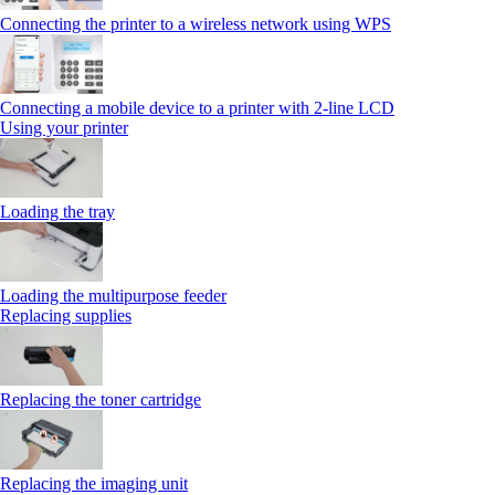
Connecting the printer to a wireless network using WPS
Connecting a mobile device to a printer with 2‑line LCD
Using your printer
Loading the tray
Loading the multipurpose feeder
Replacing supplies
Replacing the toner cartridge
Replacing the imaging unit