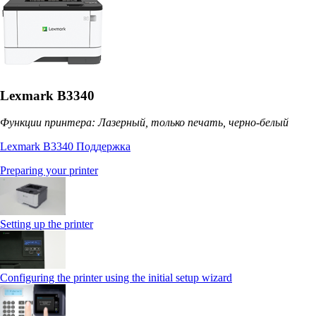
Lexmark B3340
Функции принтера: Лазерный, только печать, черно-белый
Lexmark B3340 Поддержка
Preparing your printer
Setting up the printer
Configuring the printer using the initial setup wizard