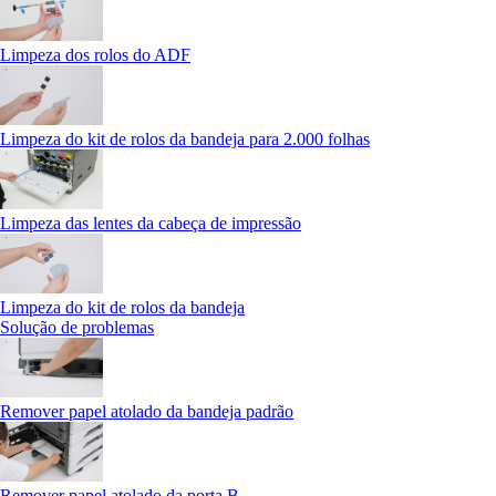
Limpeza dos rolos do ADF
Limpeza do kit de rolos da bandeja para 2.000 folhas
Limpeza das lentes da cabeça de impressão
Limpeza do kit de rolos da bandeja
Solução de problemas
Remover papel atolado da bandeja padrão
Remover papel atolado da porta B