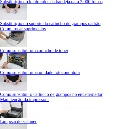
Substituição do kit de rolos da bandeja para 2.000 folhas
Substituição do suporte do cartucho de grampos padrão
Como trocar suprimentos
Como substituir um cartucho de toner
Como substituir uma unidade fotocondutora
Como substituir o cartucho de grampos no encadernador
Manutenção da impressora
Limpeza do scanner