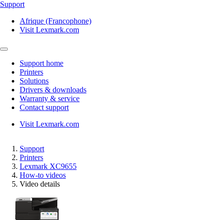
Support
Afrique (Francophone)
Visit Lexmark.com
Support home
Printers
Solutions
Drivers & downloads
Warranty & service
Contact support
Visit Lexmark.com
Support
Printers
Lexmark XC9655
How-to videos
Video details