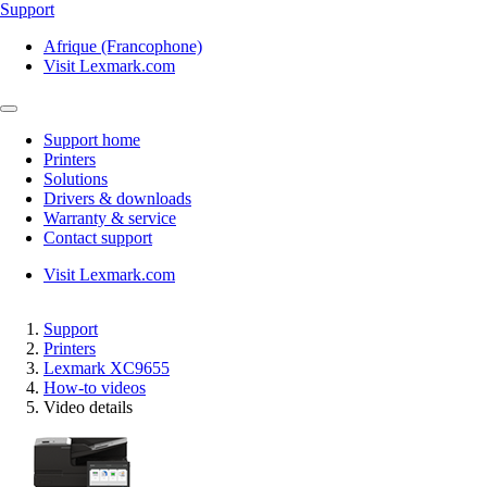
Support
Afrique (Francophone)
Visit Lexmark.com
Support home
Printers
Solutions
Drivers & downloads
Warranty & service
Contact support
Visit Lexmark.com
Support
Printers
Lexmark XC9655
How-to videos
Video details