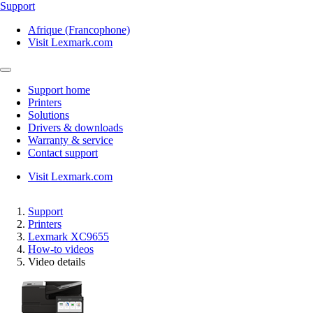
Support
Afrique (Francophone)
Visit Lexmark.com
Support home
Printers
Solutions
Drivers & downloads
Warranty & service
Contact support
Visit Lexmark.com
Support
Printers
Lexmark XC9655
How-to videos
Video details